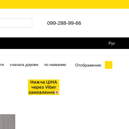
66 💵Є післяплата 🚛Укр/Нова пошта
099-288-99-66
Рус
ти
сначала дороже
по названию
Отображение: