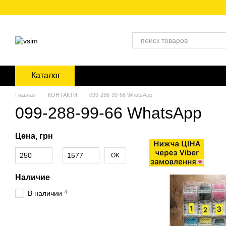
Перейти к основному контенту
Каталог
Главная
КОНТАКТИ
099-288-99-66 WhatsApp
099-288-99-66 WhatsApp
Цена, грн
От Цена, грн
До Цена, грн
OK
Наличие
4
В наличии