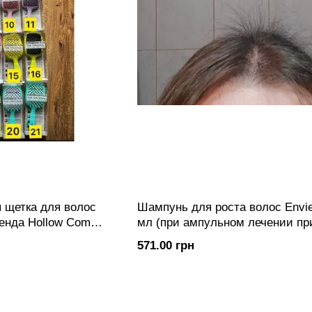
 щетка для волос
Шампунь для роста волос Envie
ренда Hollow Comb
мл (при ампульном лечении пр
атрофии/старении фолликулов
571.00 грн
PROCAPIL)