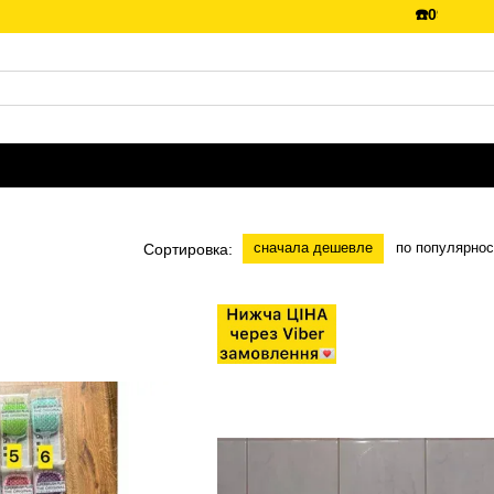
☎️099-288-99-
сначала дешевле
по популярнос
Сортировка: