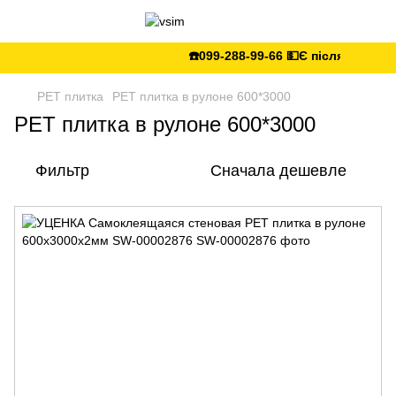
☎️099-288-99-66 💵Є післяплата 🚛Укр/Но
PЕT плитка
PET плитка в рулоне 600*3000
PET плитка в рулоне 600*3000
Фильтр
Сначала дешевле