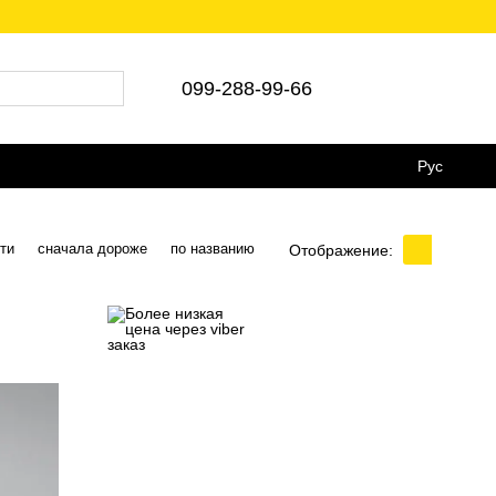
💵Є післяплата 🚛Укр/Нова пошта
099-288-99-66
Рус
ти
сначала дороже
по названию
Отображение: