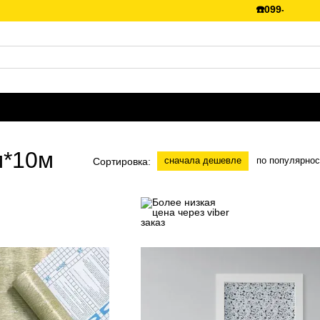
☎️099-288-99-66 
м*10м
сначала дешевле
по популярнос
Сортировка: