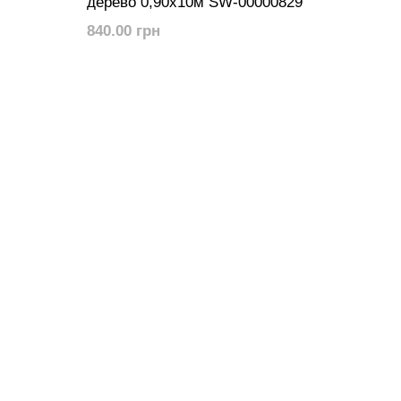
дерево 0,90х10м SW-00000829
840.00 грн