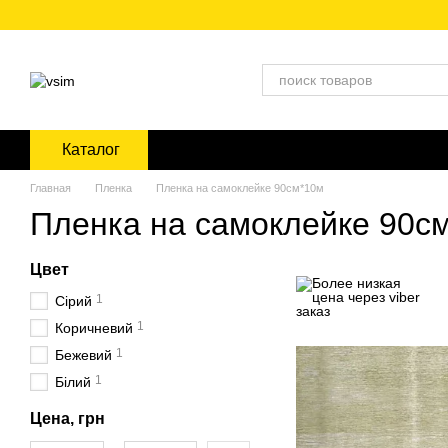
Перейти к основному контенту
Каталог
Главная
Пленка
Пленка на самоклейке 90см*10м
Пленка на самоклейке 90с
Цвет
1
Сірий
1
Коричневий
1
Бежевий
1
Білий
Цена, грн