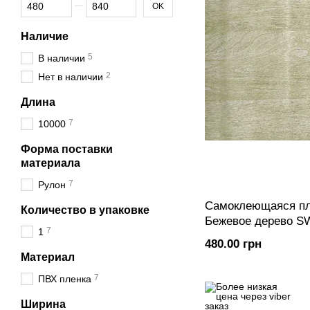
От Цена, грн
До Цена, грн
OK
Наличие
5
В наличии
2
Нет в наличии
Длина
7
10000
Форма поставки
материала
7
Рулон
Самоклеющаяся пл
Количество в упаковке
Бежевое дерево S
7
1
480.00 грн
Материал
7
ПВХ пленка
Ширина