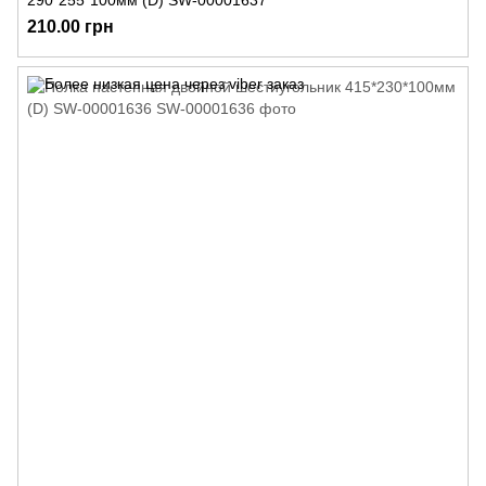
290*255*100мм (D) SW-00001637
210.00 грн