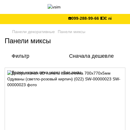
☎️099-288-99-66 💵Є післяплата 🚛Ук
Панели декоративные
Панели миксы
Панели миксы
Фильтр
Сначала дешевле