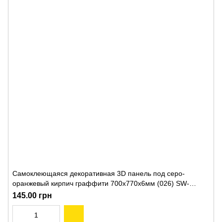
Самоклеющаяся декоративная 3D панель под серо-
оранжевый кирпич граффити 700x770x6мм (026) SW-
00000078
145.00 грн