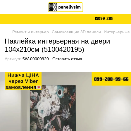
☎️099-288-99-66 💵Є
Ремонт и интерьер
Самоклеящие 3D панели
Интерьерные 
Наклейка интерьерная на двери
104х210см (5100420195)
Артикул:
SW-00000920
Оставить отзыв