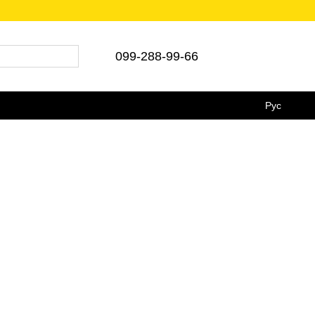
-99-66 💵Є післяплата 🚛Укр/Нова пошта
099-288-99-66
Рус