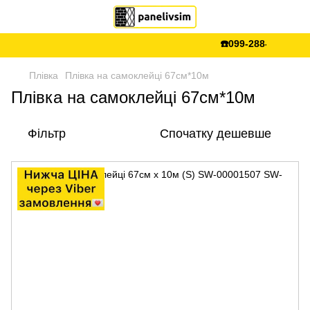
☎️099-288-99-66 💵Є 
Плівка
Плівка на самоклейці 67см*10м
Плівка на самоклейці 67см*10м
Фільтр
Спочатку дешевше