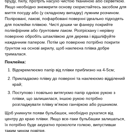
бруду, пилу, протріть насухо чистою тканиною або серветкою.
Якщо необхідно знежирити основу скористайтесь засобом для
миття посуду або (у складному випадку) лужним розчином.
Поліровані, лакові, пофарбовані поверхні ідеально підходять
для поклейки плівкою. Чисті дошки чи фанеру покрийте
поліефірним або ґрунтовим лаком. Розтріскану і нерівну
поверхню обробіть шпаклівкою для дерева і відшліфуйте
наждачним папером. Потім цю поверхню потрібно покрити
ґрунтом на основі акрилу, щоб наклеєна плівка добре
трималася.
Поклейка:
Відокремлюємо папір від плівки приблизно на 4-5см;
Прикладаємо плівку до поверхні та наклеюємо відділений
край;
Поступово і повільно витягуємо папір однією рукою з
плівки, що залишилася, іншою рукою потрібно
розгладжувати плівку м'якою ганчіркою або рушником.
Щоб уникнути появи бульбашок, необхідно рухатися від
центру до краю плівки. Якщо все-таки бульбашки залишаться,
їх потрібно буде акуратно проколоти голкою, випустивши
таким чином повітря.