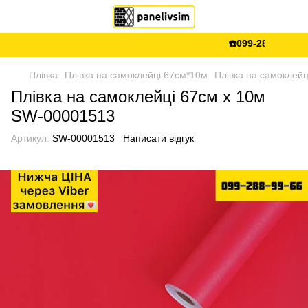
☎️099-288-99-66 💵
Плівка
Плівка на самоклейці 67см*10м
Плівка на самоклей
Плівка на самоклейці 67см х 10м
SW-00001513
Артикул:
SW-00001513
Написати відгук