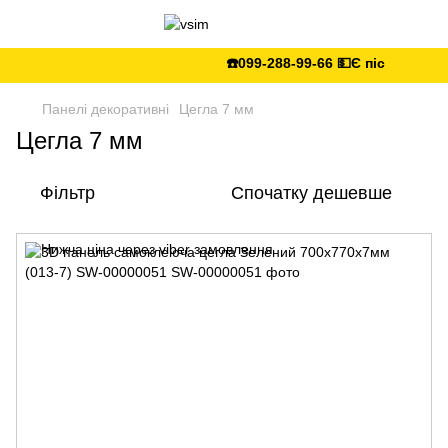
☎️099-288-99-66 💵Є післяплата 🚛Ук
Панелі декоративні
Цегла 7 мм
Цегла 7 мм
Фільтр
Спочатку дешевше