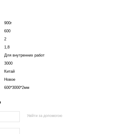
900г
600
2
1,8
Для внутренних работ
3000
Китай
Новое
600*3000*2мм
р
Увійти за допомогою