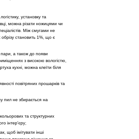
 логістику, установку та
овці, можна різати ножицями чи
еціалістів. Між смугами не
 обрізу становить 1%, що є
а пари, а також до появи
риміщеннях з високою вологістю,
ртуха кухні, можна клеїти біля
аявності повітряних прошарків та
му пил не збирається на
х кольорових та структурних
го інтер'єру;
ак, щоб імітувати інші