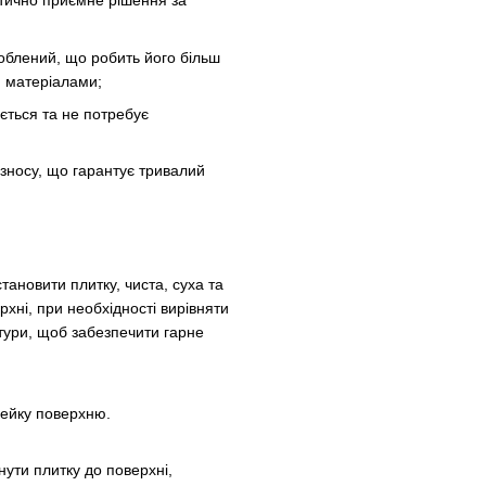
етично приємне рішення за
роблений, що робить його більш
и матеріалами;
ється та не потребує
о зносу, що гарантує тривалий
тановити плитку, чиста, суха та
рхні, при необхідності вирівняти
тури, щоб забезпечити гарне
клейку поверхню.
нути плитку до поверхні,