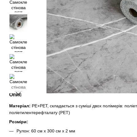
Опис
Матеріал:
PE+PET, складається з суміші двох полімерів: поліе
поліетилентерефталату (PET)
Розміри:
Рулон: 60 см х 300 см х 2 мм