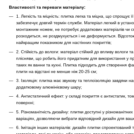
Властивості та переваги матеріалу:
1. Легкість та міцність: плитка легка та міцна, що спрощує її
забезпечує довгий термін служби. Матеріал легкий в устан
монтажним ножем, не потребує додаткових матеріалів чи сп
розходиться, не роздмухується і не деформується. Відсоток
найкращим показником для настінних покриттів;
2. Стійкість до вологи: матеріал стійкий до впливу вологи т
плісняви, що робить його придатним для використання у п
таких як ванни та кухні. Плитка підходить для створення фа
плити на відстані не менше ніж 20-25 см;
3. Ізоляція: плитка має звукову та теплоізоляцію завдяки н
додатковому алюмінієвому шару;
4. Антистатичний ефект: у складі покриття є антистатик, то
поверхні;
5. Різноманітність дизайну: плитки доступні у різноманітни
варіаціях, дозволяючи вибрати відповідний дизайн для вашо
6. Імітація інших матеріалів: дизайн плитки спроектований т