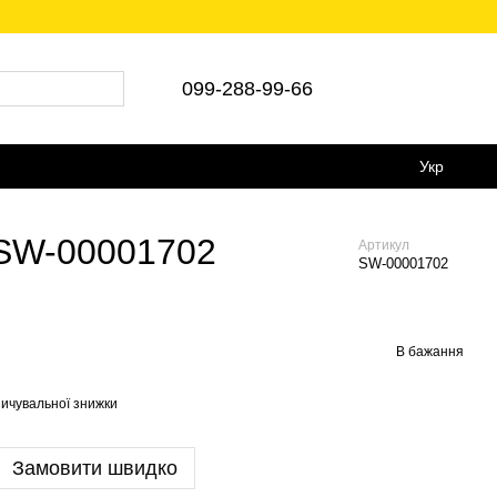
післяплата 🚛Укр/Нова пошта
099-288-99-66
Укр
 SW-00001702
Артикул
SW-00001702
В бажання
ичувальної знижки
Замовити швидко