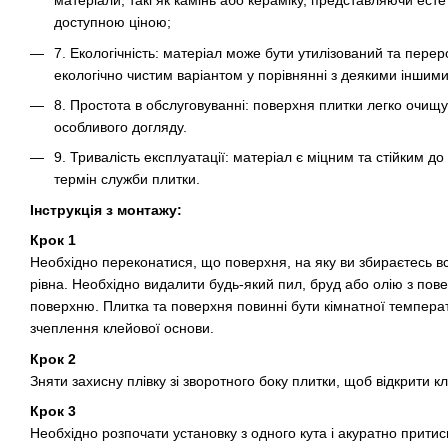
матеріали, такі як камінь або кераміку, представляючи ест
доступною ціною;
7. Екологічність: матеріал може бути утилізований та пере
екологічно чистим варіантом у порівнянні з деякими іншим
8. Простота в обслуговуванні: поверхня плитки легко очищу
особливого догляду.
9. Тривалість експлуатації: матеріал є міцним та стійким д
термін служби плитки.
Інструкція з монтажу:
Крок 1
Необхідно переконатися, що поверхня, на яку ви збираєтесь вс
рівна. Необхідно видалити будь-який пил, бруд або олію з пове
поверхню. Плитка та поверхня повинні бути кімнатної темпера
зчеплення клейової основи.
Крок 2
Зняти захисну плівку зі зворотного боку плитки, щоб відкрити 
Крок 3
Необхідно розпочати установку з одного кута і акуратно притис