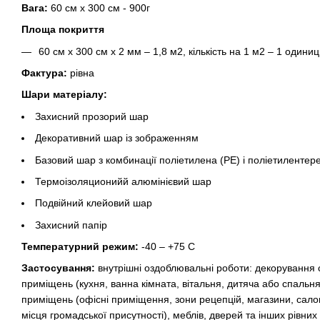
Вага:
60 см х 300 см - 900г
Площа покриття
60 см х 300 см х 2 мм – 1,8 м2, кількість на 1 м2 – 1 одиниц
Фактура:
рівна
Шари матеріалу:
Захисний прозорий шар
Декоративний шар із зображенням
Базовий шар з комбинації поліетилена (PE) і поліетилентер
Термоізоляционийй алюмінієвий шар
Подвійний клейовий шар
Захисний папір
Температурний режим:
-40 – +75 С
Застосування:
внутрішні оздоблювальні роботи: декорування с
приміщень (кухня, ванна кімната, вітальня, дитяча або спальня
приміщень (офісні приміщення, зони рецепцій, магазини, сало
місця громадської присутності), меблів, дверей та інших рівних