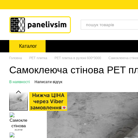
Перейти до основного контенту
Каталог
Головна
PЕT плитка
PET плитка в рулоні 600*3000
Самоклеюча стіно
Самоклеюча стінова PET п
В наявності
Написати відгук