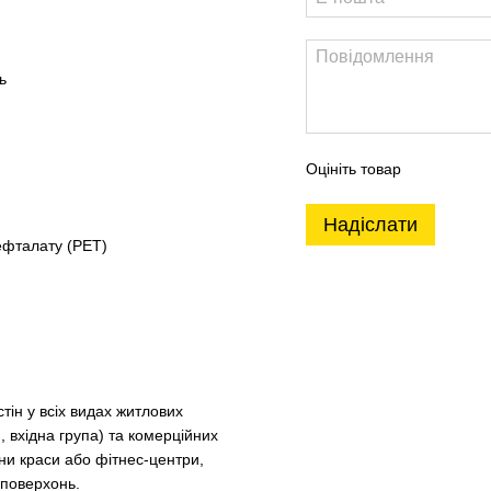
ь
Оцініть товар
Надіслати
ефталату (PET)
тін у всіх видах житлових
, вхідна група) та комерційних
ни краси або фітнес-центри,
 поверхонь.