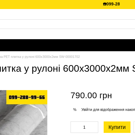
☎️099-288-99-66 💵Є 
ва PET плитка у рулоні 600х3000х2мм SW-00001702
литка у рулоні 600х3000х2мм
790.00 грн
Увійти
для відображення накоп
%
Купити