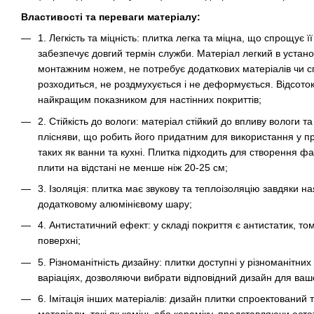
Властивості та переваги матеріалу:
1. Легкість та міцність: плитка легка та міцна, що спрощує її
забезпечує довгий термін служби. Матеріал легкий в устан
монтажним ножем, не потребує додаткових матеріалів чи сп
розходиться, не роздмухується і не деформується. Відсоток
найкращим показником для настінних покриттів;
2. Стійкість до вологи: матеріал стійкий до впливу вологи т
плісняви, що робить його придатним для використання у п
таких як ванни та кухні. Плитка підходить для створення фа
плити на відстані не менше ніж 20-25 см;
3. Ізоляція: плитка має звукову та теплоізоляцію завдяки н
додатковому алюмінієвому шару;
4. Антистатичний ефект: у складі покриття є антистатик, то
поверхні;
5. Різноманітність дизайну: плитки доступні у різноманітни
варіаціях, дозволяючи вибрати відповідний дизайн для вашо
6. Імітація інших матеріалів: дизайн плитки спроектований т