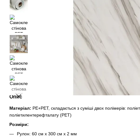
Опис
Матеріал:
PE+PET, складається з суміші двох полімерів: поліе
поліетилентерефталату (PET)
Розміри:
Рулон: 60 см х 300 см х 2 мм