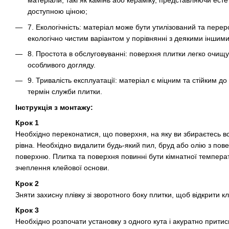
матеріали, такі як камінь або кераміку, представляючи ест
доступною ціною;
7. Екологічність: матеріал може бути утилізований та пере
екологічно чистим варіантом у порівнянні з деякими іншим
8. Простота в обслуговуванні: поверхня плитки легко очищу
особливого догляду.
9. Тривалість експлуатації: матеріал є міцним та стійким д
термін служби плитки.
Інструкція з монтажу:
Крок 1
Необхідно переконатися, що поверхня, на яку ви збираєтесь вс
рівна. Необхідно видалити будь-який пил, бруд або олію з пове
поверхню. Плитка та поверхня повинні бути кімнатної темпера
зчеплення клейової основи.
Крок 2
Зняти захисну плівку зі зворотного боку плитки, щоб відкрити 
Крок 3
Необхідно розпочати установку з одного кута і акуратно притис