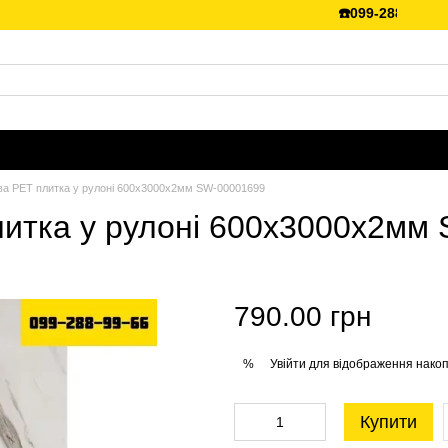
☎️099-288-99-66 💵Є 
ва PET плитка у рулоні 600х3000х2мм SW-00001699
литка у рулоні 600х3000х2мм
790.00 грн
Увійти
для відображення накоп
%
Купити