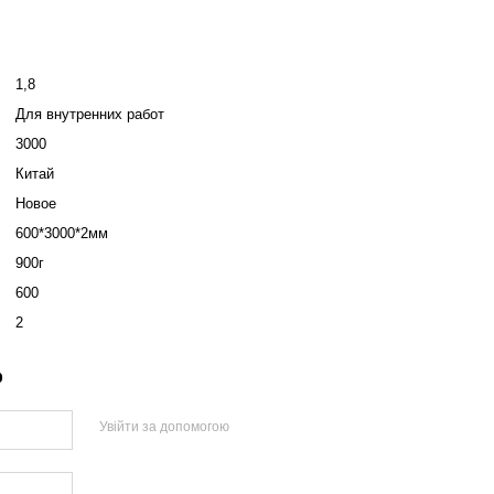
1,8
Для внутренних работ
3000
Китай
Новое
600*3000*2мм
900г
600
2
р
Увійти за допомогою