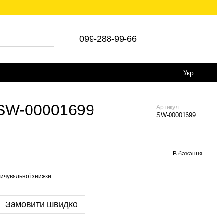
післяплата 🚛Укр/Нова пошта
099-288-99-66
Укр
 SW-00001699
Артикул
SW-00001699
В бажання
ичувальної знижки
Замовити швидко