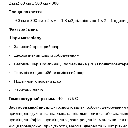
Вага:
60 см х 300 см - 900г
Площа покриття
60 см х 300 см х 2 мм – 1,8 м2, кількість на 1 м2 – 1 одиниц
Фактура:
рівна
Шари матеріалу:
Захисний прозорий шар
Декоративний шар із зображенням
Базовий шар з комбинації поліетилена (PE) і поліетилентер
Термоізоляционийй алюмінієвий шар
Подвійний клейовий шар
Захисний папір
Температурний режим:
-40 – +75 С
Застосування:
внутрішні оздоблювальні роботи: декорування с
приміщень (кухня, ванна кімната, вітальня, дитяча або спальня
приміщень (офісні приміщення, зони рецепцій, магазини, сало
місця громадської присутності), меблів, дверей та інших рівних