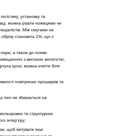
 логістику, установку та
овці, можна різати ножицями чи
еціалістів. Між смугами не
 обрізу становить 1%, що є
а пари, а також до появи
риміщеннях з високою вологістю,
ртуха кухні, можна клеїти біля
аявності повітряних прошарків та
му пил не збирається на
х кольорових та структурних
го інтер'єру;
ак, щоб імітувати інші