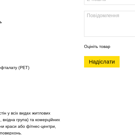
ь
Оцініть товар
Надіслати
ефталату (PET)
тін у всіх видах житлових
, вхідна група) та комерційних
ни краси або фітнес-центри,
 поверхонь.