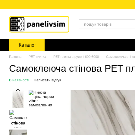
Перейти до основного контенту
Каталог
Головна
PЕT плитка
PET плитка в рулоні 600*3000
Самоклеюча стіно
Самоклеюча стінова PET п
В наявності
Написати відгук