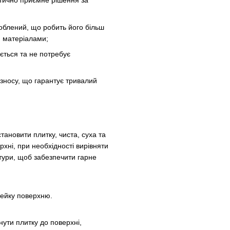
етично приємне рішення за
роблений, що робить його більш
и матеріалами;
ється та не потребує
о зносу, що гарантує тривалий
тановити плитку, чиста, суха та
рхні, при необхідності вирівняти
тури, щоб забезпечити гарне
клейку поверхню.
нути плитку до поверхні,