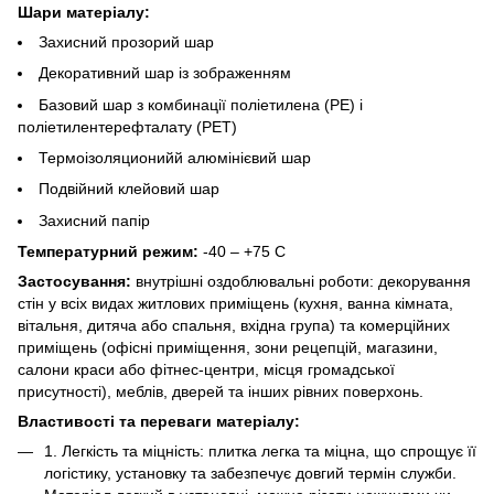
Шари матеріалу:
Захисний прозорий шар
Декоративний шар із зображенням
Базовий шар з комбинації поліетилена (PE) і
поліетилентерефталату (PET)
Термоізоляционийй алюмінієвий шар
Подвійний клейовий шар
Захисний папір
Температурний режим:
-40 – +75 С
Застосування:
внутрішні оздоблювальні роботи: декорування
стін у всіх видах житлових приміщень (кухня, ванна кімната,
вітальня, дитяча або спальня, вхідна група) та комерційних
приміщень (офісні приміщення, зони рецепцій, магазини,
салони краси або фітнес-центри, місця громадської
присутності), меблів, дверей та інших рівних поверхонь.
Властивості та переваги матеріалу:
1. Легкість та міцність: плитка легка та міцна, що спрощує її
логістику, установку та забезпечує довгий термін служби.