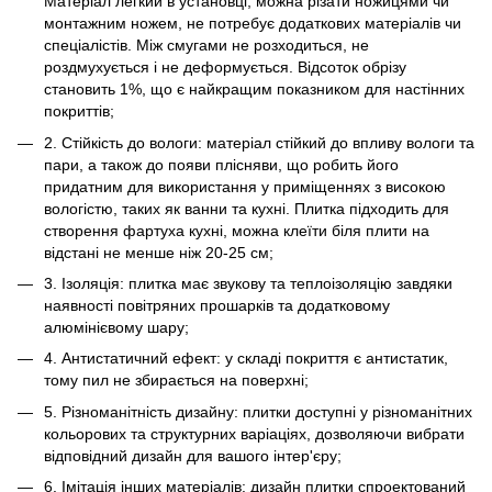
Матеріал легкий в установці, можна різати ножицями чи
монтажним ножем, не потребує додаткових матеріалів чи
спеціалістів. Між смугами не розходиться, не
роздмухується і не деформується. Відсоток обрізу
становить 1%, що є найкращим показником для настінних
покриттів;
2. Стійкість до вологи: матеріал стійкий до впливу вологи та
пари, а також до появи плісняви, що робить його
придатним для використання у приміщеннях з високою
вологістю, таких як ванни та кухні. Плитка підходить для
створення фартуха кухні, можна клеїти біля плити на
відстані не менше ніж 20-25 см;
3. Ізоляція: плитка має звукову та теплоізоляцію завдяки
наявності повітряних прошарків та додатковому
алюмінієвому шару;
4. Антистатичний ефект: у складі покриття є антистатик,
тому пил не збирається на поверхні;
5. Різноманітність дизайну: плитки доступні у різноманітних
кольорових та структурних варіаціях, дозволяючи вибрати
відповідний дизайн для вашого інтер'єру;
6. Імітація інших матеріалів: дизайн плитки спроектований