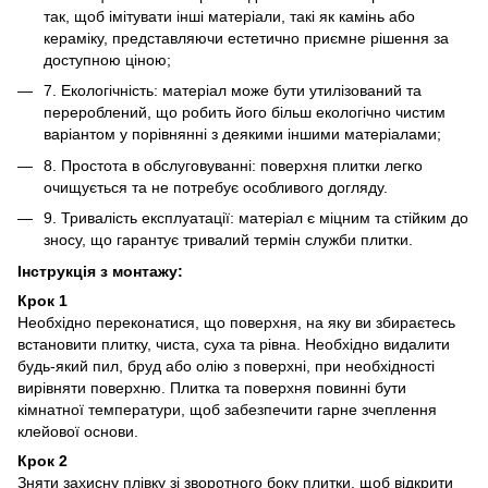
так, щоб імітувати інші матеріали, такі як камінь або
кераміку, представляючи естетично приємне рішення за
доступною ціною;
7. Екологічність: матеріал може бути утилізований та
перероблений, що робить його більш екологічно чистим
варіантом у порівнянні з деякими іншими матеріалами;
8. Простота в обслуговуванні: поверхня плитки легко
очищується та не потребує особливого догляду.
9. Тривалість експлуатації: матеріал є міцним та стійким до
зносу, що гарантує тривалий термін служби плитки.
Інструкція з монтажу:
Крок 1
Необхідно переконатися, що поверхня, на яку ви збираєтесь
встановити плитку, чиста, суха та рівна. Необхідно видалити
будь-який пил, бруд або олію з поверхні, при необхідності
вирівняти поверхню. Плитка та поверхня повинні бути
кімнатної температури, щоб забезпечити гарне зчеплення
клейової основи.
Крок 2
Зняти захисну плівку зі зворотного боку плитки, щоб відкрити