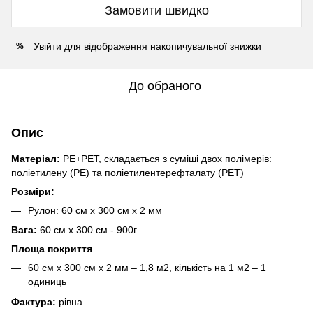
Замовити швидко
Увійти
для відображення накопичувальної знижки
%
До обраного
Опис
Матеріал:
PE+PET, складається з суміші двох полімерів:
поліетилену (PE) та поліетилентерефталату (PET)
Розміри:
Рулон: 60 см х 300 см х 2 мм
Вага:
60 см х 300 см - 900г
Площа покриття
60 см х 300 см х 2 мм – 1,8 м2, кількість на 1 м2 – 1
одиниць
Фактура:
рівна