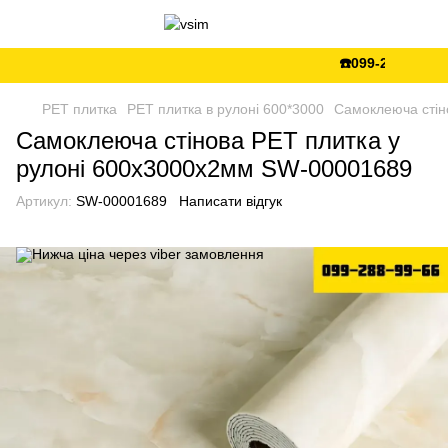
☎️099-288-99-66 💵
PЕT плитка
PET плитка в рулоні 600*3000
Самоклеюча стін
Самоклеюча стінова PET плитка у
рулоні 600х3000х2мм SW-00001689
Артикул:
SW-00001689
Написати відгук