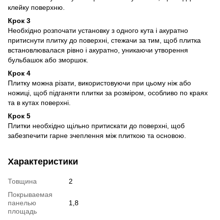
клейку поверхню.
Крок 3
Необхідно розпочати установку з одного кута і акуратно
притиснути плитку до поверхні, стежачи за тим, щоб плитка
встановлювалася рівно і акуратно, уникаючи утворення
бульбашок або зморшок.
Крок 4
Плитку можна різати, використовуючи при цьому ніж або
ножиці, щоб підганяти плитки за розміром, особливо по краях
та в кутах поверхні.
Крок 5
Плитки необхідно щільно притискати до поверхні, щоб
забезпечити гарне зчеплення між плиткою та основою.
Характеристики
Товщина
2
Покрываемая
панелью
1,8
площадь