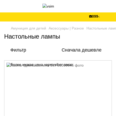
☎️099-288-99-66
Амуниция для детей
Аксессуары | Разное
Настольные лам
Настольные лампы
Фильтр
Сначала дешевле