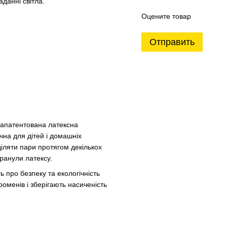
аданні світла.
Оцените товар
Отправить
 запатентована латексна
чна для дітей і домашніх
діляти пари протягом декількох
гранули латексу.
 про безпеку та екологічність
роменів і зберігають насиченість