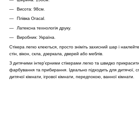
Висота: 98см.
Плівка Oracal.
Латексна технологія друку.
Виробник: Україна.
Стікера легко клеються, просто зніміть захисний шар і наклейте
стін, вікон, скла, дзеркала, дверей або меблів.
З дитячими інтер'єрними стікерами легко та швидко прикрасити 
фарбування та прибирання. Ідеально підходить для дитячої, спа
дитячої кімнати, ігрової кімнати, передпокою, ванної кімнати.