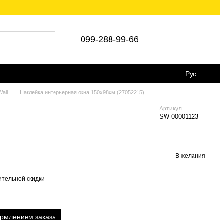
💵Є післяплата 🚛Укр/Нова пошта
099-288-99-66
Рус
all
Наклейка интерьерная окна 150х98см (27052215)
Артикул
SW-00001123
В желания
тельной скидки
ормлением заказа