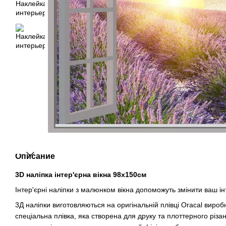
Описание
3D наліпка інтер'єрна вікна 98х150см
Інтер'єрні наліпки з малюнком вікна допоможуть змінити ваш ін
3Д наліпки виготовляються на оригінальній плівці Oracal виро
спеціальна плівка, яка створена для друку та плоттерного різан