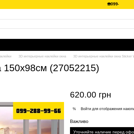
☎️099-288-99-66 
аклейки
3D интерьерные наклейки окна
3D интерьерные наклейки окна Sticker W
 150х98см (27052215)
620.00 грн
Войти
для отображения накопи
%
Важливо
Уточняйте наличие перед оф