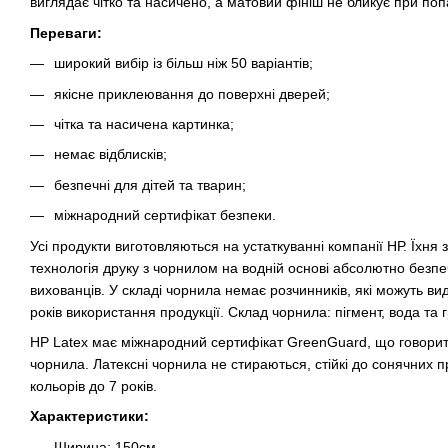
виглядає чітко та насичено, а матовий фініш не бликує при поп
Переваги:
широкий вибір із більш ніж 50 варіантів;
якісне приклеювання до поверхні дверей;
чітка та насичена картинка;
немає відблисків;
безпечні для дітей та тварин;
міжнародний сертифікат безпеки.
Усі продукти виготовляються на устаткуванні компанії НР. Їхня
технологія друку з чорнилом на водній основі абсолютно безпе
вихованців. У складі чорнила немає розчинників, які можуть ви
років використання продукції. Склад чорнила: пігмент, вода та 
HP Latex має міжнародний сертифікат GreenGuard, що говорить
чорнила. Латексні чорнила не стираються, стійкі до сонячних п
кольорів до 7 років.
Характеристики:
Ширина: 150см.