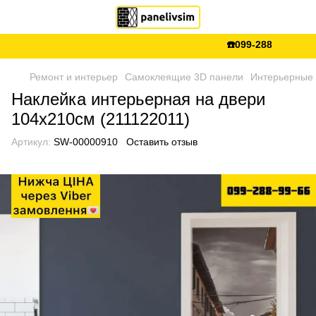
☎️099-288-99-66 💵Є
Ремонт и интерьер
Самоклеящие 3D панели
Интерьерные 
Наклейка интерьерная на двери
104х210см (211122011)
Артикул:
SW-00000910
Оставить отзыв