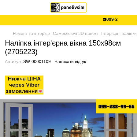
☎️099-288-99-66 💵
Ремонт та інтер'єр
Самоклеючі 3D панелі
Інтер'єрні наліпки
Наліпка інтер'єрна вікна 150х98см
(2705223)
Артикул:
SW-00001109
Написати відгук