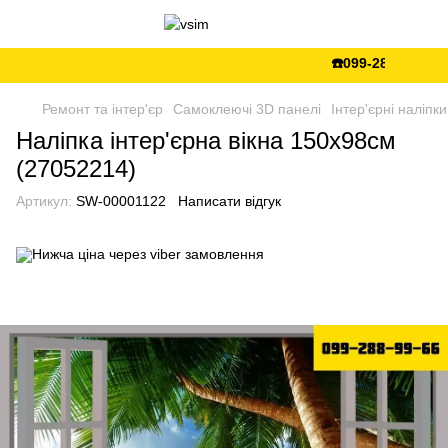
☎️099-288-99-66 💵
Ремонт та інтер'єр
Самоклеючі 3D панелі
Інтер'єрні наліпки
Наліпка інтер'єрна вікна 150х98см
(27052214)
Артикул:
SW-00001122
Написати відгук