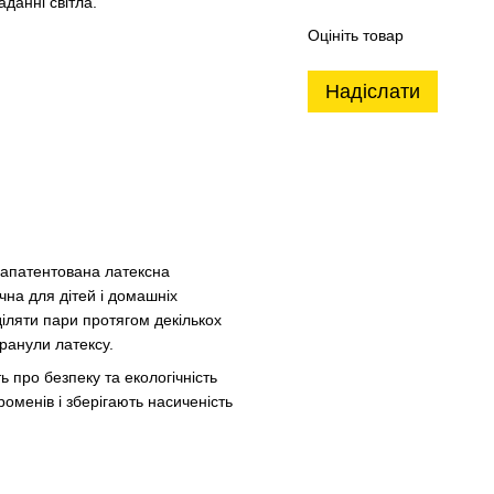
аданні світла.
Оцініть товар
Надіслати
 запатентована латексна
чна для дітей і домашніх
діляти пари протягом декількох
гранули латексу.
 про безпеку та екологічність
роменів і зберігають насиченість