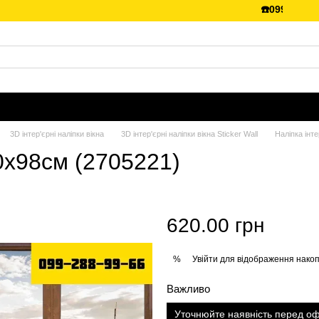
☎️099-288-99-66
3D інтер'єрні наліпки вікна
3D інтер'єрні наліпки вікна Sticker Wall
Наліпка інт
50х98см (2705221)
620.00 грн
Увійти
для відображення накоп
%
Важливо
Уточнюйте наявність перед 