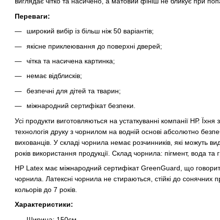
виглядає чітко та насичено, а матовий фініш не бликує при поп
Переваги:
широкий вибір із більш ніж 50 варіантів;
якісне приклеювання до поверхні дверей;
чітка та насичена картинка;
немає відблисків;
безпечні для дітей та тварин;
міжнародний сертифікат безпеки.
Усі продукти виготовляються на устаткуванні компанії НР. Їхня
технологія друку з чорнилом на водній основі абсолютно безпе
вихованців. У складі чорнила немає розчинників, які можуть ви
років використання продукції. Склад чорнила: пігмент, вода та 
HP Latex має міжнародний сертифікат GreenGuard, що говорить
чорнила. Латексні чорнила не стираються, стійкі до сонячних п
кольорів до 7 років.
Характеристики:
Ширина: 150см.