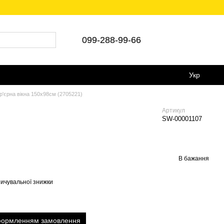
 💵Є післяплата 🚛Укр/Нова пошта
099-288-99-66
Укр
ер'єрна вікна 150х98см (2705221)
Артикул
SW-00001107
В бажання
ичувальної знижки
оформленням замовлення