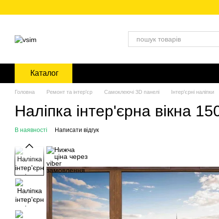
Перейти до основного контенту
Каталог
Головна
Ремонт та інтер'єр
Самоклеючі 3D панелі
Інтер'єрні наліпки
Наліпка інтер'єрна вікна 1
В наявності
Написати відгук