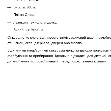
Висота: 98см.
Плівка Oracal.
Латексна технологія друку.
Виробник: Україна.
Стікера легко клеються, просто зніміть захисний шар і наклейте
стін, вікон, скла, дзеркала, дверей або меблів.
З дитячими інтер'єрними стікерами легко та швидко прикрасити 
фарбування та прибирання. Ідеально підходить для дитячої, спа
дитячої кімнати, ігрової кімнати, передпокою, ванної кімнати.