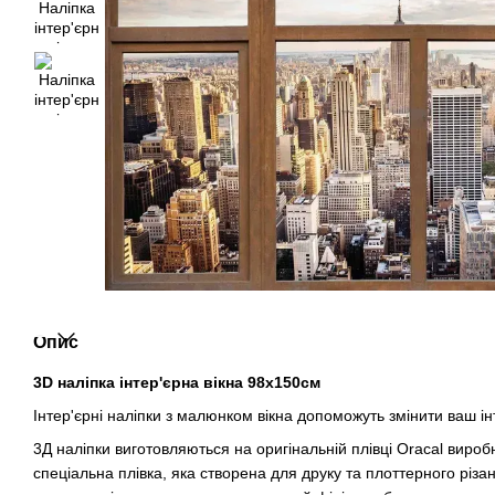
Опис
3D наліпка інтер'єрна вікна 98х150см
Інтер'єрні наліпки з малюнком вікна допоможуть змінити ваш ін
3Д наліпки виготовляються на оригінальній плівці Oracal виро
спеціальна плівка, яка створена для друку та плоттерного різан