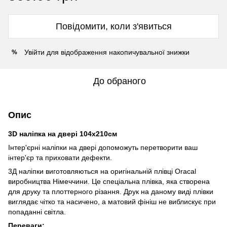
Повідомити, коли з'явиться
Увійти
для відображення накопичувальної знижки
%
До обраного
Опис
3D наліпка на двері 104х210см
Інтер'єрні наліпки на двері допоможуть перетворити ваш
інтер'єр та приховати дефекти.
3Д наліпки виготовляються на оригінальній плівці Oracal
виробництва Німеччини. Це спеціальна плівка, яка створена
для друку та плоттерного різання. Друк на даному виді плівки
виглядає чітко та насичено, а матовий фініш не виблискує при
попаданні світла.
Переваги: