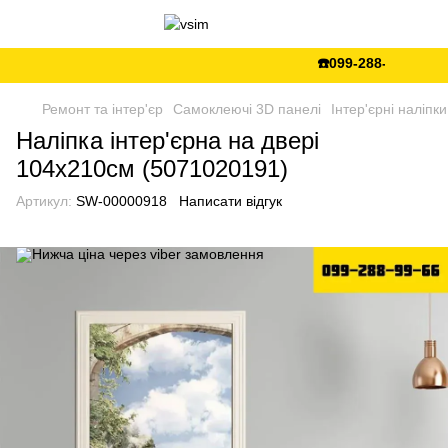
☎️099-288-99-66 💵Є 
Ремонт та інтер'єр
Самоклеючі 3D панелі
Інтер'єрні наліпки
Наліпка інтер'єрна на двері
104х210см (5071020191)
Артикул:
SW-00000918
Написати відгук