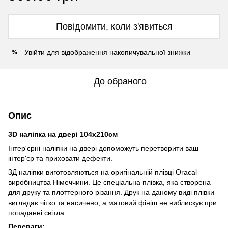
Повідомити, коли з'явиться
Увійти
для відображення накопичувальної знижки
%
До обраного
Опис
3D наліпка на двері 104х210см
Інтер'єрні наліпки на двері допоможуть перетворити ваш
інтер'єр та приховати дефекти.
3Д наліпки виготовляються на оригінальній плівці Oracal
виробництва Німеччини. Це спеціальна плівка, яка створена
для друку та плоттерного різання. Друк на даному виді плівки
виглядає чітко та насичено, а матовий фініш не виблискує при
попаданні світла.
Переваги: