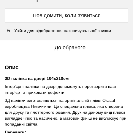
Повідомити, коли з'явиться
Увійти
для відображення накопичувальної знижки
%
До обраного
Опис
3D наліпка на двері 104х210см
Інтер'єрні наліпки на двері допоможуть перетворити ваш
інтер'єр та приховати дефекти.
3Д наліпки виготовляються на оригінальній плівці Oracal
виробництва Німеччини. Це спеціальна плівка, яка створена
для друку та плоттерного різання. Друк на даному виді плівки
виглядає чітко та насичено, а матовий фініш не виблискує при
попаданні світла.
Переваги: