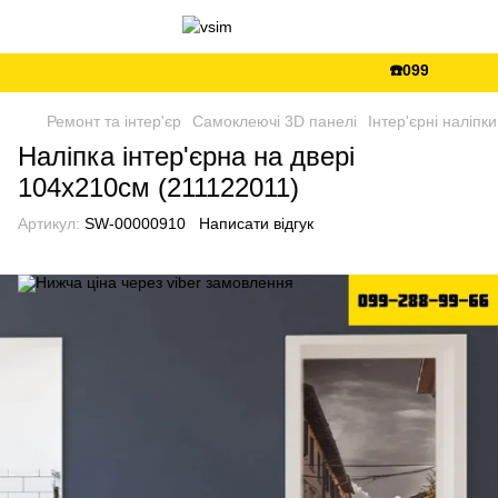
☎️099-288-99-66
Ремонт та інтер'єр
Самоклеючі 3D панелі
Інтер'єрні наліпки
Наліпка інтер'єрна на двері
104х210см (211122011)
Артикул:
SW-00000910
Написати відгук