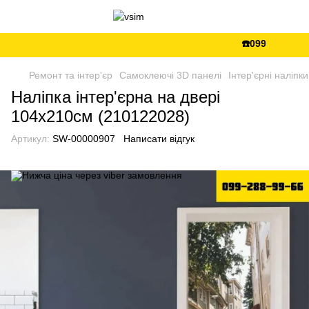
☎️099-288-99-66
Ремонт та інтер'єр
Самоклеючі 3D панелі
Інтер'єрні наліпки
Наліпка інтер'єрна на двері
104х210см (210122028)
Артикул:
SW-00000907
Написати відгук