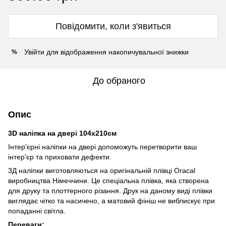
Повідомити, коли з'явиться
Увійти
для відображення накопичувальної знижки
%
До обраного
Опис
3D наліпка на двері 104х210см
Інтер'єрні наліпки на двері допоможуть перетворити ваш
інтер'єр та приховати дефекти.
3Д наліпки виготовляються на оригінальній плівці Oracal
виробництва Німеччини. Це спеціальна плівка, яка створена
для друку та плоттерного різання. Друк на даному виді плівки
виглядає чітко та насичено, а матовий фініш не виблискує при
попаданні світла.
Переваги: