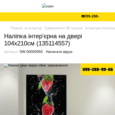
☎️099-288-99-66 💵Є 
Ремонт та інтер'єр
Самоклеючі 3D панелі
Інтер'єрні наліпки
Наліпка інтер'єрна на двері
104х210см (135114557)
Артикул:
SW-00000955
Написати відгук