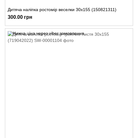
Дитяча наліпка ростомір веселки 30х155 (150821311)
300.00 грн