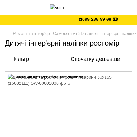
☎️099-288-99-66 💵Є післяплата 
Ремонт та інтер'єр
Самоклеючі 3D панелі
Інтер'єрні наліпки
Дитячі інтер'єрні наліпки ростомір
Фільтр
Спочатку дешевше