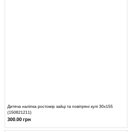
Дитяча наліпка ростомір зайці та повітряні кулі 30х155
(150821211)
300.00 грн